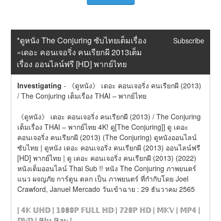
*ดูหนัง The Conjuring ซับไทยเต็มเรื่อง 
Subscribe
»เดอะ คอนเจอริ่ง คนเรียกผี 2013เต็ม
เรื่อง ออนไลน์ฟรี [HD] พากย์ไทย
Investigating
-
《ดูหนัง》 เดอะ คอนเจอริ่ง คนเรียกผี (2013) 
/ The Conjuring เต็มเรื่อง THAI – พากย์ไทย
《ดูหนัง》 เดอะ คอนเจอริ่ง คนเรียกผี (2013) / The Conjuring 
เต็มเรื่อง THAI – พากย์ไทย 4K! ดู[The Conjuring]] ดู เดอะ 
คอนเจอริ่ง คนเรียกผี (2013) (The Conjuring) ดูหนังออนไลน์ 
ซับไทย | ดูหนัง เดอะ คอนเจอริ่ง คนเรียกผี (2013) ออนไลน์ฟรี 
[HD] พากย์ไทย | ดู เดอะ คอนเจอริ่ง คนเรียกผี (2013) (2022) 
หนังเต็มออนไลน์ Thai Sub !! หนัง The Conjuring ภาพยนตร์
แนว ผจญภัย การ์ตูน ตลก เป็น ภาพยนตร์ ที่กำกับโดย Joel 
Crawford, Januel Mercado วันเข้าฉาย : 29 ธันวาคม 2565
| 𝟜𝕂 𝕌ℍ𝔻 | 𝟙𝟘𝟠𝟘ℙ 𝔽𝕌𝕃𝕃 ℍ𝔻 | 𝟟𝟚𝟘ℙ ℍ𝔻 | 𝕄𝕂𝕍 | 𝕄ℙ𝟜 | 
𝔻𝕍𝔻 | 𝔹𝕝𝕦-ℝ𝕒𝕪 |