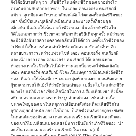
จึงได้อธิบายสั้นๆ ว่า  เสียชีวิตในแต่ละชีวิตของเขาอย่างไร 
ตรงกันข้ามกับคำกล่าวของ  ใน เดอะ คอนเจอริ่ง คนเรียกผี 
แม้ว่า  ดูเหมือนจะรักษาเอกลักษณ์เดิมไว้ตลอดทั้งแปดชีวิตของ
เขา ซึ่งมีชื่อและบุคลิกที่เหมือนกัน และบางครั้งก็สวมชุด
เดียวกัน นี่แสดงให้เห็นว่าเก้าชีวิตของ  นั้นคล้ายกับชีวิตใน
วิดีโอเกมมากกว่า ซึ่งเขาจะกลับมาด้วยวิธีเดิมทุกครั้ง แม้ว่าอาจ
จะมีวิธีที่อธิบายความคลาดเคลื่อนนี้ได้ดีกว่า แต่ทั้งเก้าชีวิตของ  
in Boot ก็เป็นการย้อนกลับไปพร้อมกับความขัดแย้งอื่นๆ อีก
หลายประการระหว่างแฟรนไชส์ เดอะ คอนเจอริ่ง คนเรียกผี 
และเนื่องจาก เดอะ คอนเจอริ่ง คนเรียกผี ได้ปล่อยเฉพาะ
ตัวอย่างเท่านั้น จึงเป็นไปได้ว่าภาคแยกนี้อาจจะไม่ขัดแย้งกับ 
เดอะ คอนเจอริ่ง คนเรียกผี ซึ่งจะเป็นเหตุการณ์ย้อนหลังถึงชีวิต
ของ  ที่แสดงให้เห็นเพียงช่วงเวลาสุดท้ายของเขาก่อนที่จะตาย 
ผู้ชมสามารถโต้แย้งได้ว่าอัตลักษณ์ของ  เปลี่ยนไปในแต่ละชีวิต
อย่างไร แต่ก็มีเวลาเพียงเล็กน้อยในการเปรียบเทียบเขา สิ่งนี้จะ
อธิบายความแตกต่างระหว่างรูปลักษณ์ของ  เช่นกล้ามเนื้อ
ขนาดใหญ่ของเขาในเหตุการณ์ย้อนหลังก่อนที่จะเสียชีวิตใน
อุบัติเหตุยกน้ำหนัก อย่างไรก็ตาม  ก็เสียชีวิตหลังจากถูกระฆังทับ
ในตอนต้นของตัวอย่าง เดอะ คอนเจอริ่ง คนเรียกผี และตัวตน
ของเขาก็ไม่เปลี่ยนแปลงเลย เป็นการยืนยันว่าเก้าชีวิตของ  น่า
จะเป็น เดอะ คอนเจอริ่ง คนเรียกผี ในภาคล่าสุดนี้
Tagsเดอะ คอนเจอริ่ง คนเรียกผี (2013) [The Conjuring] 