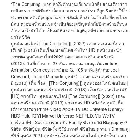
"The Conjuring" บอกเล่าถึงตำนานเกี่ยวกับนักสืบสวนเรื่องราว
เหนือธรรมชาติชื่อดัง เอ็ดและลอเรน วอร์เรน ที่ถูกเรียกตัวให้ไป
ช่วยครอบครัวที่ถูกคุกคามจากพลังมืดลึกลับในบ้านไร่ที่ห่างไกล
ผู้คน ครอบครัววอร์เรนจำเป็นต้องเผชิญหน้ากับปีศาจร้ายที่ทรง
อำนาจ ซึ่งนับได้ว่าเป็นคดีที่สยองขวัญที่สุดที่พวกเขาเคยประสบ
มาในชีวิต 
ดูหนังออนไลน์ [The Conjuring]] (2022) เดอะ คอนเจอริ่ง คน
เรียกผี (2013) เต็มเรื่อง พากย์ไทย ซับไทย HD ดูหนังแนะนำ 
ภาพชัด ดูหนังออนไลน์2022.เดอะ คอนเจอริ่ง คนเรียกผี 
(2013). วันที่เข้าฉาย: 29 ธันวาคม. หมวดหมู่: Adventure, 
Animation, Comedy. เรทผู้ชม: G. 105 นาที. ผู้กำกับ: Joel 
Crawford, Januel Mercado.ดูหนัง》 เดอะ คอนเจอริ่ง คนเรียก
ผี (2013) เต็มเรื่อง ( [The Conjuring]]) ดูหนังออนไลน์ ซับไทย | 
ดูหนัง เดอะ คอนเจอริ่ง คนเรียกผี (2013) เต็มเรื่อง ออนไลน์ฟรี 
[HD] พากย์ไทย ดูหนังออนไลน์ [The Conjuring]] (2022) เดอะ 
คอนเจอริ่ง คนเรียกผี (2013) มาสเตอร์ HD หนังชัด ดูฟรี เต็ม
เรื่องAmazon Prime Video Apple TV DC Universe Disney+ 
HBO Hulu iQiYi Marvel Universe NETFLIX Viu WeTV 
การ์ตูน กีฬา Sports ครอบครัว Family ชีวประวัติ Biography ซี
รีย์จีน ซีรีย์ญี่ปุ่น ซีรีย์ฝรั่ง ซีรีย์เกาหลี ซีรีย์ไทย ดราม่า Drama ดู
ซีรีย์ ดูหนัง 2021 ดูหนังชนโรง ดูหนังออนไลน์ ดูหนังใหม่ ตลก 