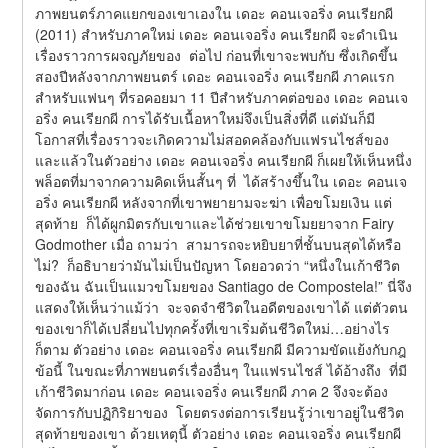
ภาพยนตร์ภาคแยกของเขาเองใน เดอะ คอนเจอริ่ง คนเรียกผี 
(2011) สำหรับภาคใหม่ เดอะ คอนเจอริ่ง คนเรียกผี จะดำเนิน
เรื่องราวการผจญภัยของ  ต่อไป ก่อนที่เขาจะพบกับ ซึ่งเกิดขึ้น
สองปีหลังจากภาพยนตร์ เดอะ คอนเจอริ่ง คนเรียกผี ภาคแรก 
สำหรับแฟนๆ ที่รอคอยมา 11 ปีสำหรับภาคต่อของ เดอะ คอนเจ
อริ่ง คนเรียกผี การได้รับเนื้อหาใหม่จึงเป็นสิ่งที่ดี แต่มันก็มี
โอกาสที่เรื่องราวจะเกิดความไม่สอดคล้องกับแฟรนไชส์ของ
และแล้วในตัวอย่าง เดอะ คอนเจอริ่ง คนเรียกผี ก็เผยให้เห็นหนึ่ง
พล็อตที่มาจากความคิดเห็นสั้นๆ ที่  ได้สร้างขึ้นใน เดอะ คอนเจ
อริ่ง คนเรียกผี หลังจากที่เขาพยายามจะฆ่า เพื่อขโมยเงิน แต่
สุดท้าย  ก็ได้ผูกมิตรกับเขาและได้ช่วยเขาขโมยยาจาก Fairy 
Godmother เมื่อ ถามว่า  สามารถจะหยิบยาที่ชั้นบนสุดได้หรือ
ไม่?  ก็อธิบายว่ามันไม่เป็นปัญหา โดยอวดว่า “หนึ่งในเก้าชีวิต
ของฉัน ฉันเป็นแมวขโมยของ Santiago de Compostela!” นี่จึง
แสดงให้เห็นว่าแม้ว่า  จะจดจำชีวิตในอดีตของเขาได้ แต่ตัวตน
ของเขาก็ได้เปลี่ยนไปทุกครั้งที่เขาเริ่มต้นชีวิตใหม่…อย่างไร
ก็ตาม ตัวอย่าง เดอะ คอนเจอริ่ง คนเรียกผี มีความขัดแย้งกับกฎ
ข้อนี้ ในขณะที่ภาพยนตร์เรื่องอื่นๆ ในแฟรนไชส์ ได้อ้างถึง  ที่มี
เก้าชีวิตมาก่อน เดอะ คอนเจอริ่ง คนเรียกผี ภาค 2 จึงจะต้อง
จัดการกับปฏิกิริยาของ  โดยตรงต่อการเรียนรู้ว่าเขาอยู่ในชีวิต
สุดท้ายของเขา ด้วยเหตุนี้ ตัวอย่าง เดอะ คอนเจอริ่ง คนเรียกผี 